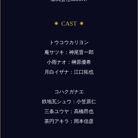
CAST
トウコウカリヨン
庵サツキ：神尾晋一郎
小雨ナオ：榊原優希
月白イザナ：江口拓也
コハクガナエ
鉄地瓦シュウ：小笠原仁
三条ユウヤ：高橋昂也
茶円アキラ：岡本信彦