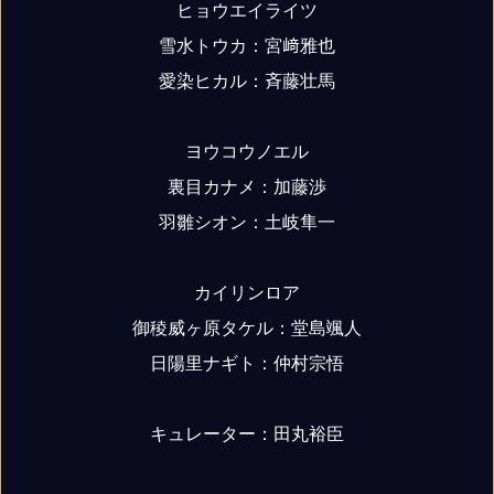
ヒョウエイライツ
雪水トウカ：宮﨑雅也
愛染ヒカル：斉藤壮馬
ヨウコウノエル
裏目カナメ：加藤渉
羽雛シオン：土岐隼一
カイリンロア
御稜威ヶ原タケル：堂島颯人
日陽里ナギト：仲村宗悟
キュレーター：田丸裕臣